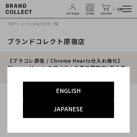
JP
EN
TOP
>
イベント&ブログ一覧
ブランドコレクト原宿店
【ブラコレ原宿 / Chrome Hearts仕入れ強化】
Chrome Heartsのアイテムを高価買取中! 新入荷
アイテムも多数店頭に並んでおります。
ENGLISH
2025.12.24
#クロムハーツ
#買取
#原宿 ストリート
#買取強化
JAPANESE
#高価買取