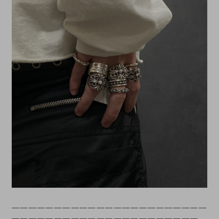
＿＿＿＿＿＿＿＿＿＿＿＿＿＿＿＿＿＿＿＿＿＿＿
＿＿＿＿＿＿＿＿＿＿＿＿＿＿＿＿＿＿＿＿＿＿