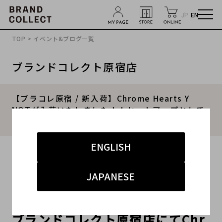
JP
EN
TOP
>
イベント&ブログ一覧
ブランドコレクト原宿店
【ブラコレ原宿 / 新入荷】Chrome Hearts Y
NOTが入荷いたしました！！セットアップとして
も着用できる魅力的なお品物でございます。
ENGLISH
2026.02.07
#クロムハーツ
#原宿店
#買取
#買取強化
#新入荷
JAPANESE
ブランドコレクト原宿店にてChr