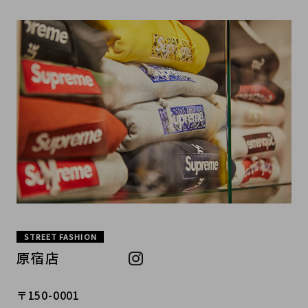
STREET FASHION
原宿店
〒150-0001