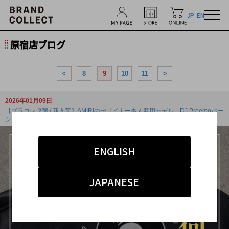
JP
EN
原宿店ブログ
<
8
9
10
11
>
2026年01月09日
【ブラコレ原宿 / 新入荷】AMIRIのデザイナー本人着用モデル、DJ Preemoバー
シティ...
ENGLISH
JAPANESE