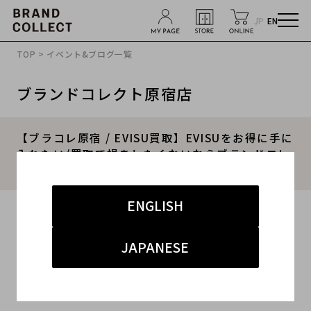
JP
EN
TOP
>
イベント&ブログ一覧
ブランドコレクト原宿店
【ブラコレ原宿 / EVISU買取】EVISUをお得に手に
入れたい/買取で損をしたくないならブランドコレ
クト原宿店へお任せ下さい！！
ENGLISH
2025.04.19
#エビス
#買取
#原宿 ストリート
#買取強化
JAPANESE
#高価買取