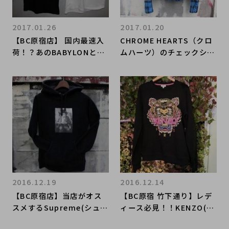
2017.01.26
2017.01.20
【BC原宿店】 国内最速入
CHROME HEARTS（クロ
荷！？あのBABYLONとPA
ムハーツ）のチェックシャ
Mのコラボ商品が多数入
ツ！買取金額はいく
荷！！！
ら？？？
2016.12.19
2016.12.14
【BC原宿店】当店がオス
【BC原宿 竹下通り】レデ
スメするSupreme(シュプ
ィース必見！！KENZO(ケ
リーム)コラボアイテム紹
ンゾー) 16AWから人気の