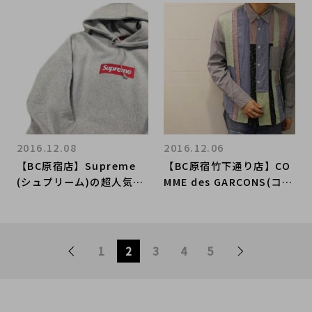
介！！！
タイガースウェット入
荷！！！
2016.12.08
2016.12.06
【BC原宿店】Supreme
【BC原宿竹下通り店】CO
(シュプリーム)の超人気ア
MME des GARCONS(コム
イテム「BOX LOGO PULL
デギャルソン)メンズ シ
OVER」今期(16AW)はい
ャツ3点ご紹介！！ 2016.
つ発売？？
12.06
1
2
3
4
5