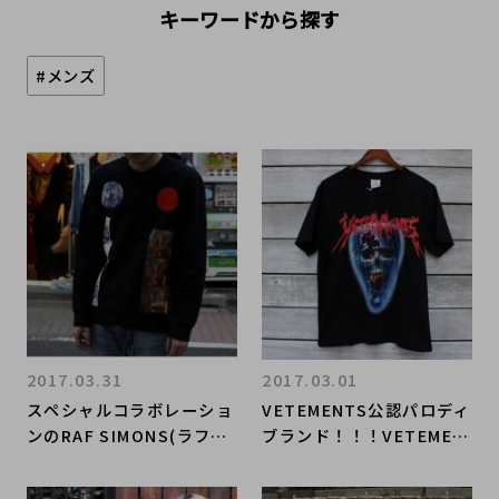
キーワードから探す
#メンズ
2017.03.31
2017.03.01
スペシャルコラボレーショ
VETEMENTS公認パロディ
ンのRAF SIMONS(ラフシ
ブランド！！！VETEMEM
モンズ)×STERLING RUB
ES(ヴェトミームス)のアイ
Y(スターリングルビー)の
テム続々入荷！！！