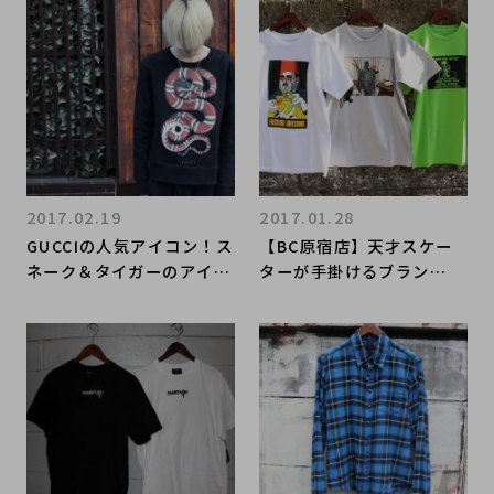
アイテムが入荷！！！
2017.02.19
2017.01.28
GUCCIの人気アイコン！ス
【BC原宿店】天才スケー
ネーク＆タイガーのアイテ
ターが手掛けるブラン
ムたちを入荷！！大人気の
ド！！！ Fucking Aweso
リュックも、、、！？
me大量入荷！！！