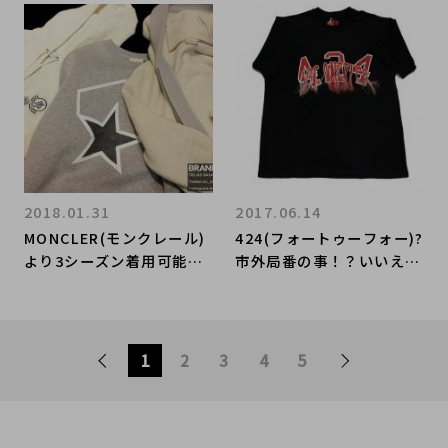
いてだきました！
た。
2018.01.31
2017.06.14
MONCLER(モンクレール)
424(フォートゥーフォー)?
より3シーズン着用可能な
市外局番の事！？いいえ。
アイテムが買取入荷しまし
最強ブランドです。
た!!
1
2
3
4
5