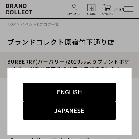
JP
EN
TOP
>
イベント&ブログ一覧
ブランドコレクト原宿竹下通り店
BURBERRY(バーバリー)2019ssよりプリントポケ
ットシャツをお買取りさせていてだきました！
2019.12.09
ENGLISH
#メンズ
#インナー
#BURBERRY
#19SS
JAPANESE
#second hand shop
こんにちは!