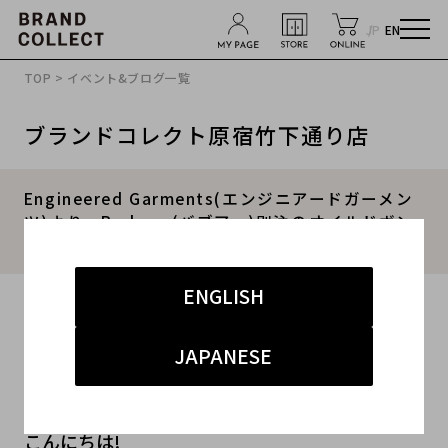
JP
EN
TOP
>
イベント&ブログ一覧
ブランドコレクト原宿竹下通り店
Engineered Garments(エンジニアードガーメン
ツ)より、Barbour(バブアー)別注のオイルドボン
バージャケットをお買取りさせていただきました!
ENGLISH
2019.12.08
#メンズ
#アウター
#Engineered Garments
JAPANESE
#秋冬
#買取
こんにちは!