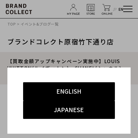
JP
EN
TOP
>
イベント&ブログ一覧
ブランドコレクト原宿竹下通り店
【買取金額アップキャンペーン実施中】LOUIS
VUITTON(ルイヴィトン)・CHANEL(シャネル)・
GUCCI(グッチ)のお買取はブラコレへ！
ENGLISH
2019.05.10
#原宿 竹下通
#原宿 ヴィトン 買取
JAPANESE
#原宿 シャネル 買取
#second hand stores
#原宿 ブランド 買取