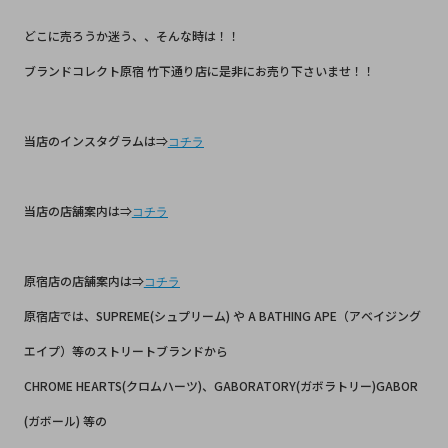
どこに売ろうか迷う、、そんな時は！！
ブランドコレクト原宿 竹下通り店に是非にお売り下さいませ！！
当店のインスタグラムは⇒
コチラ
当店の店舗案内は⇒
コチラ
原宿店の店舗案内は⇒
コチラ
原宿店では、SUPREME(シュプリーム) や A BATHING APE（アベイジング
エイプ）等のストリートブランドから
CHROME HEARTS(クロムハーツ)、GABORATORY(ガボラトリー)GABOR
(ガボール) 等の