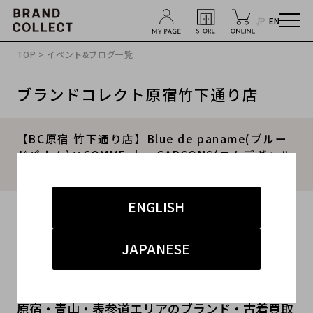
JP
EN
TOP
>
イベント&ブログ一覧
ブランドコレクト原宿竹下通り店
【BC原宿 竹下通り店】Blue de paname(ブルー
ドパナム)×COMME des GARCONS(コムデギャル
ソン)コラボアイテム買取入荷
ENGLISH
2016.04.24
#メンズ
#アウター
#インナー
#ボトムス
JAPANESE
#原宿竹下通り店
原宿・青山・表参道エリアのブランド・古着買取