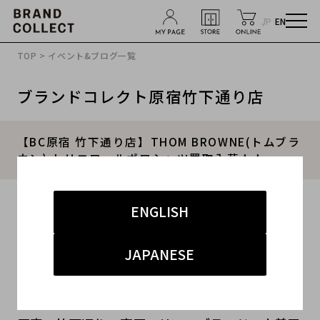
JP
EN
TOP
>
イベント&ブログ一覧
ブランドコレクト原宿竹下通り店
【BC原宿 竹下通り店】THOM BROWNE(トムブラ
ウン) トリコロールポロシャツ買取入荷！！
2016.03.18
ENGLISH
#メンズ
#インナー
#原宿竹下通り店
JAPANESE
こんにちは！！