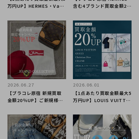
万円UP】HERMES・Van
含む4ブランド買取金額2
Cleef＆Arpels・Cartie
0％UP】8月1日(土)から厳
r・ROLEX 買取金額20%U
選4ブランドの買取金額が2
Pキャンペーン開催中！
0％UPするキャンペーンを
【期間限定】
開催いたします！
2026.06.27
2026.06.01
【ブラコレ原宿 新規買取
【1点あたり買取金額最大5
金額20％UP】ご新規様限
万円UP】LOUIS VUITTO
定で買取金額が20％UPす
N・GUCCI・Christian Di
るキャンペーンを開催いた
or・CELINE 買取金額2
します！
0%UPキャンペーン開催
中！【期間限定】