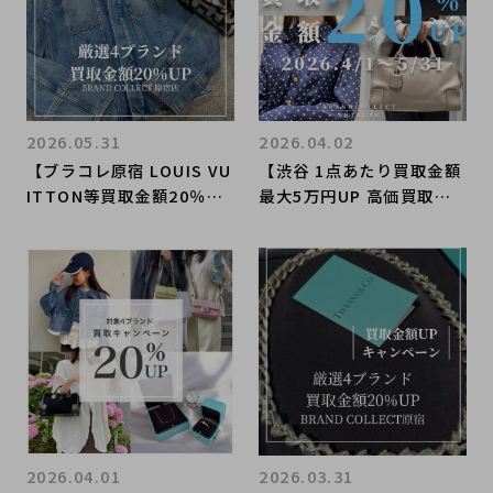
2026.05.31
2026.04.02
【ブラコレ原宿 LOUIS VU
【渋谷 1点あたり買取金額
ITTON等買取金額20％U
最大5万円UP 高価買取実
P】6月1日(月)から厳選4
績多数！】2026/04/01か
ブランドの買取金額が20％
らCHANELなど対象4ブラ
UPするキャンペーンを開
ンドの買取金額20％UPキ
催いたします！
ャンペーンを開催致しま
す！
2026.04.01
2026.03.31