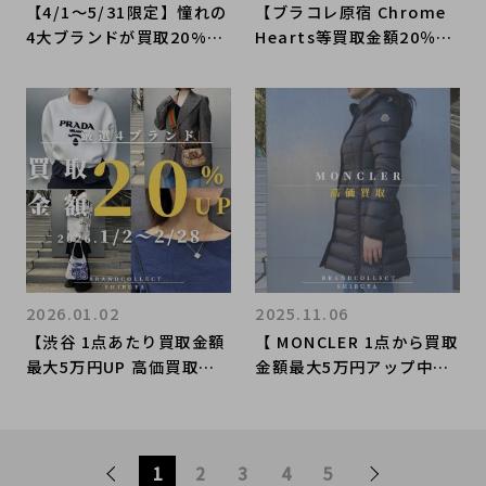
【4/1〜5/31限定】憧れの
【ブラコレ原宿 Chrome
4大ブランドが買取20%U
Hearts等買取金額20％U
P！春の特別キャンペーン
P】4月1日（月）から厳選
開催 ブランドコレクト表
4ブランドの買取金額が2
参道1号店
0％UPするキャンペーンを
開催いたします！
2026.01.02
2025.11.06
【渋谷 1点あたり買取金額
【 MONCLER 1点から買取
最大5万円UP 高価買取実
金額最大5万円アップ中】
績多数！】2026/01/02か
モンクレールの高額査定な
らPRADAなど対象4ブラン
ら ブランドコレクト渋谷
ドの買取金額20％UPキャ
店へ 新宿/目黒/恵比寿/
ンペーンを開催致します！
代々木/代官山 エリアでご
1
2
3
4
5