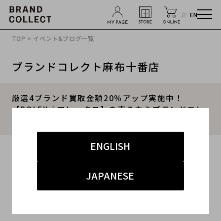
JP
EN
TOP
>
イベント&ブログ一覧
ブランドコレクト麻布十番店
厳選4ブランド買取金額20％アップ実施中！
【ROLEX / ロレックス】を売るならブランドコレ
クト麻布十番店にお任せください！
ENGLISH
2025.09.01
#Chrom Hearts
#PRADA
#Cartier
#ROLEX
JAPANESE
#ブランド古着買取キャンペーン