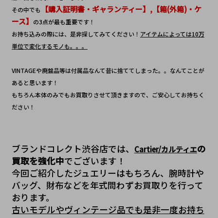
【購入証明書・ギャランティー】,【箱(外箱)・ケ
その中でも
ース】
の3点が最も重要です！
お持ち込みの際には、是非探してみてください！
アイテムによっては10万
単位で変化するモノも。。。
VINTAGEや廃盤品等は付属品なんて昔に捨ててしまった。。なんてことが
あると思います！
もちろん本体のみでもお買取りさせて頂きますので、ご安心してお持ちく
ださい！
ブランドコレクト渋谷店では、
の
Cartier/カルティエ
買取を強化中
でございます！
今回ご紹介したジュエリーはもちろん、腕時計や
バッグ、財布などを年式問わずお買取りを行って
おります。
古いモデルやヴィンテージ品でも是非一度お持ち