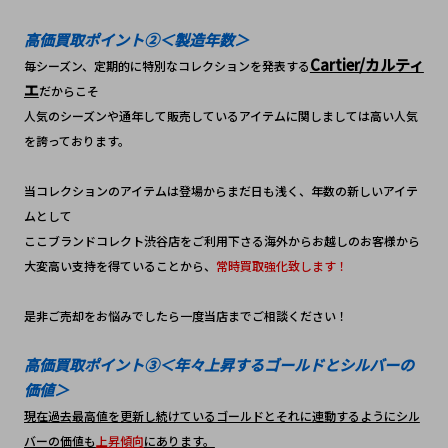
高価買取ポイント②＜製造年数＞
Cartier/カルティ
毎シーズン、定期的に特別なコレクションを発表する
エ
だからこそ
人気のシーズンや通年して販売しているアイテムに関しましては高い人気
を誇っております。
当コレクションのアイテムは登場からまだ日も浅く、年数の新しいアイテ
ムとして
ここブランドコレクト渋谷店をご利用下さる海外からお越しのお客様から
大変高い支持を得ていることから、
常時買取強化致します！
是非ご売却をお悩みでしたら一度当店までご相談ください！
高価買取ポイント③＜年々上昇するゴールドとシルバーの
価値＞
現在過去最高値を更新し続けているゴールドとそれに連動するようにシル
バーの価値も
上昇傾向
にあります。