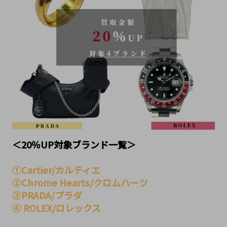
＜20％UP対象ブランド一覧＞
①Cartier/カルティエ
②Chrome Hearts/クロムハーツ
③PRADA/プラダ
④ ROLEX/ロレックス