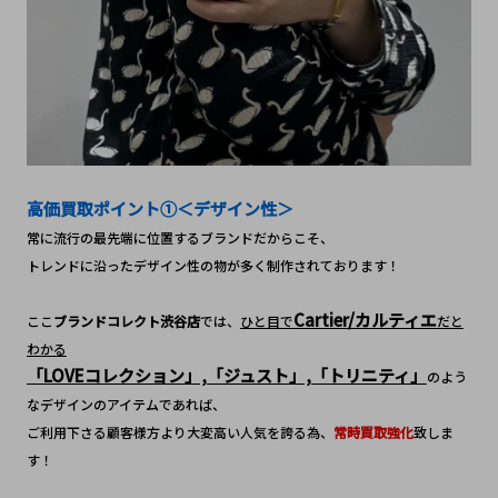
高価買取ポイント①＜デザイン性＞
常に流行の最先端に位置するブランドだからこそ、
トレンドに沿ったデザイン性の物が多く制作されております！
Cartier/カルティエ
ここ
ブランドコレクト渋谷店
では、
ひと目で
だと
わかる
「LOVEコレクション」,「ジュスト」,「トリニティ」
のよう
なデザインのアイテムであれば、
ご利用下さる顧客様方より大変高い人気を誇る為、
常時買取強化
致しま
す！