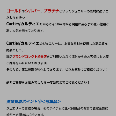
ゴールド
シルバー
プラチナ
や
、
といったジュエリーの素材に強いこ
だわりを持つ
Cartier/カルティエ
だからこそ1847年から現在に至るまで強い信頼と
高い人気を誇っております。
Cartier/カルティエ
のジュエリーは、上質な素材を使用した高品質な
商品として、
当店
ブランドコレクト渋谷店
をご利用いただく海外からのお客様にも大変
ご好評をいただいております。
そのため、
常に買取を強化しております
。ぜひお気軽にご相談ください！
是非ご売却をお悩みでしたら一度当店までご相談ください！
高価買取ポイント④＜付属品＞
ジュエリーの買取の場合、他のアイテムに比べ付属品の有無で査定金額に
差が出る傾向にございます。