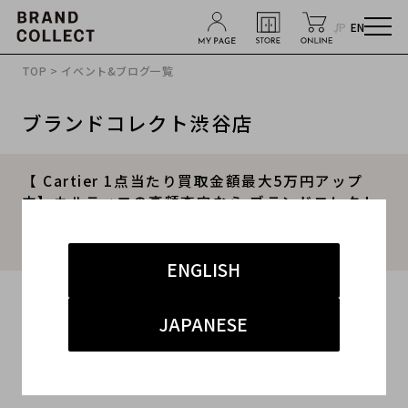
JP
EN
TOP
>
イベント&ブログ一覧
ブランドコレクト渋谷店
【 Cartier 1点当たり買取金額最大5万円アップ
中】カルティエの高額査定なら ブランドコレクト
渋谷店へ 新宿/目黒/恵比寿/代々木/代官山 エリ
アでご売却を検討中の方にお勧めです！
ENGLISH
2025.09.03
JAPANESE
#カルティエ
#渋谷店
#買取
#渋谷 ハイブランド
#ブランド古着買取キャンペーン