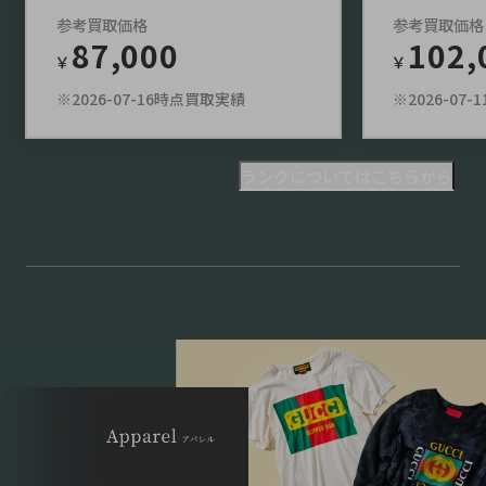
参考買取価格
参考買取価格
87,000
102,
￥
￥
※2026-07-16時点買取実績
※2026-07
ランクについてはこちらから