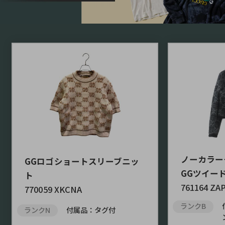
ノーカラー
GGロゴショートスリーブニッ
GGツイー
ト
761164 ZA
770059 XKCNA
ランクB
ランクN
付属品：タグ付