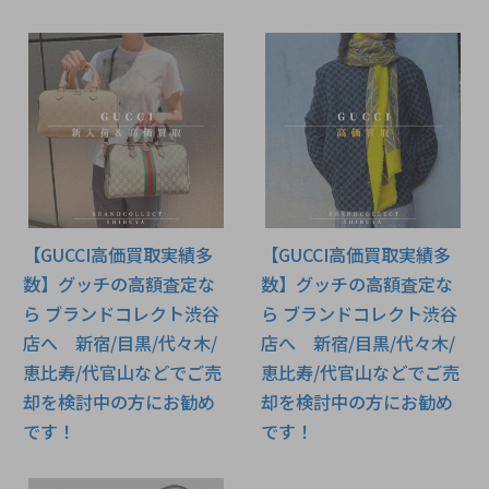
【GUCCI高価買取実績多
【GUCCI高価買取実績多
数】グッチの高額査定な
数】グッチの高額査定な
ら ブランドコレクト渋谷
ら ブランドコレクト渋谷
店へ 新宿/目黒/代々木/
店へ 新宿/目黒/代々木/
恵比寿/代官山などでご売
恵比寿/代官山などでご売
却を検討中の方にお勧め
却を検討中の方にお勧め
です！
です！