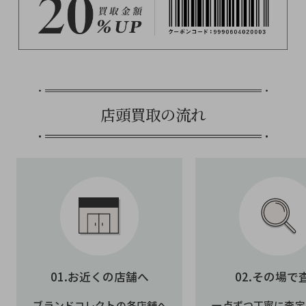
宅配買取の流れ
店頭買取の流れ
01.お申込み
02.お見積
お申込みフォームより必要事
査定が完了次第、査
項を入力し、ご希望の集荷日
お知らせいたします
をご登録ください。入力が完
物の査定結果を確認
01.お近くの店舗へ
02.その場で
了いたしましたら、お品物を
認・返却をお選びく
ご準備いただき、本人確認書
メールが届かない場合
ブランドコレクトの各店舗へ
一点ずつ丁寧に査定