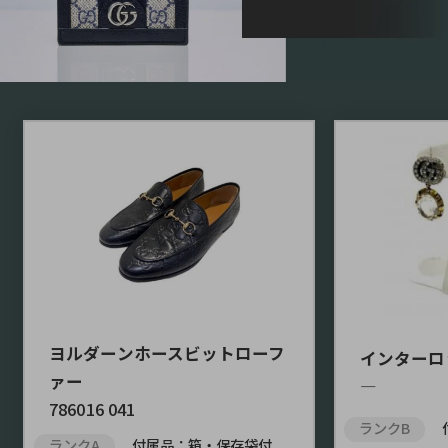
ヨルダーンホースビットローフ
インターロ
ァー
―
786016 041
ランクB
ランクA
付属品：箱・保存袋付