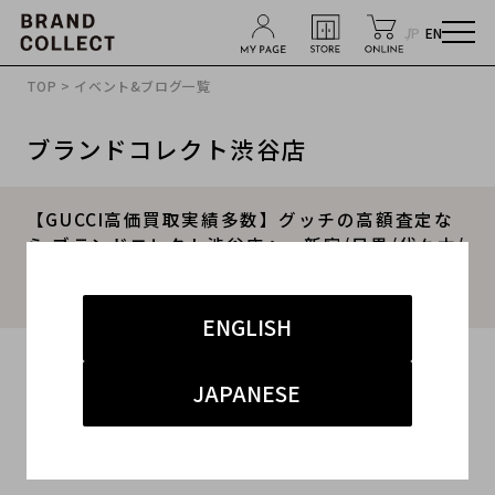
JP
EN
TOP
>
イベント&ブログ一覧
ブランドコレクト渋谷店
【GUCCI高価買取実績多数】グッチの高額査定な
ら ブランドコレクト渋谷店へ 新宿/目黒/代々木/
恵比寿/代官山などでご売却を検討中の方にお勧め
です！
ENGLISH
2026.05.18
JAPANESE
#GUCCI
#渋谷店
#買取
#渋谷 ハイブランド
#グッチ買取キャンペーン