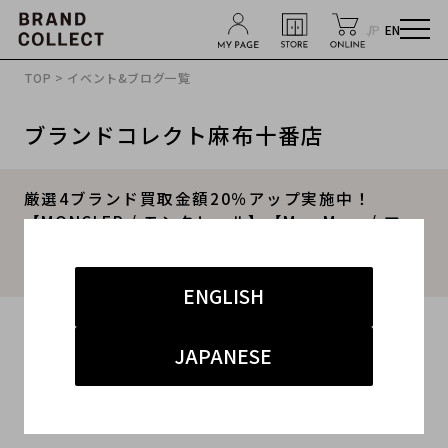
JP
EN
TOP
>
イベント&ブログ一覧
ブランドコレクト麻布十番店
厳選4ブランド買取金額20％アップ実施中！
【MONCLER / モンクレール】【Max Mara / マッ
クスマーラ】を売るならブランドコレクト麻布十
番店にお任せください！
ENGLISH
2025.11.01
JAPANESE
#MONCLER
#Max Mara
#Tiffany&Co.
#OMEGA
#ブランド古着買取キャンペーン