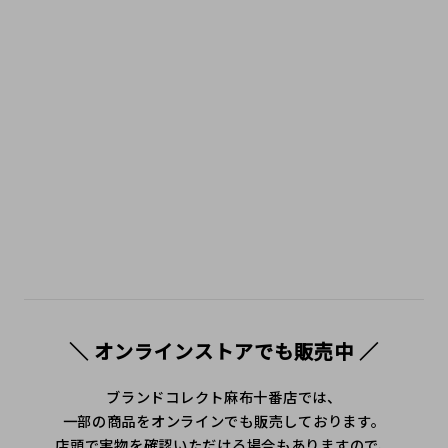
ンド紹介 #ハイブランドブログ #購入レビュー #人気ブラン
ド #トレンドアイテム #麻布十番 #広尾 #港区 #白金 #六本
木 #三田 #中古 #secondhandshop #ニ手 #二手名牌
＼ オンラインストアでも販売中 ／
ブランドコレクト麻布十番店では、
一部の商品をオンラインでも販売しております。
店頭で実物を確認いただける場合もありますので、