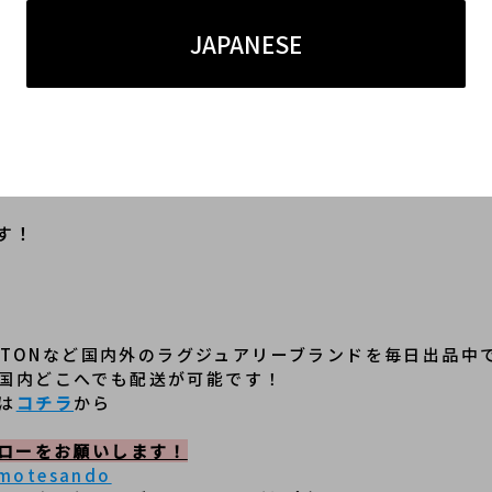
広くファッション性があり、眺めているだけでも気分
JAPANESE
れたい方や、ヴィンテージウォッチをお探しの方にも
力をご覧くださいませ。
では、当店では GUCCI/グッチをはじめとするブランド買
がございましたら、ぜひお気軽にご相談ください。1
す！
 VUITTONなど国内外のラグジュアリーブランドを毎日出品中
国内どこへでも配送が可能です！
は
コチラ
から
ォローをお願いします！
omotesando