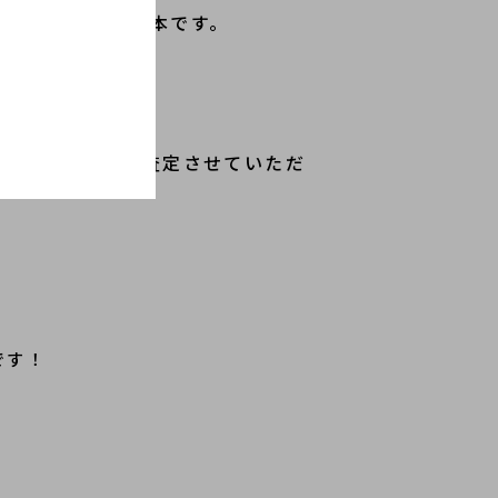
が高まる特別な一本です。
おすすめです！
取も強化中です。
点からでも丁寧に査定させていただ
です！