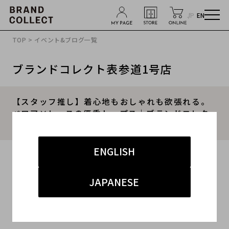
JP
EN
TOP
>
イベント&ブログ一覧
ブランドコレクト表参道1号店
【スタッフ推し】着心地もおしゃれも欲張れる。
ベロア×レースの優秀トップス｜ブランドコレク
ト表参道1号店
ENGLISH
2026.05.09
#LUDLOW
#ラドロー
#表参道 買取
#洋服 買取
JAPANESE
#LUDLOW 買取