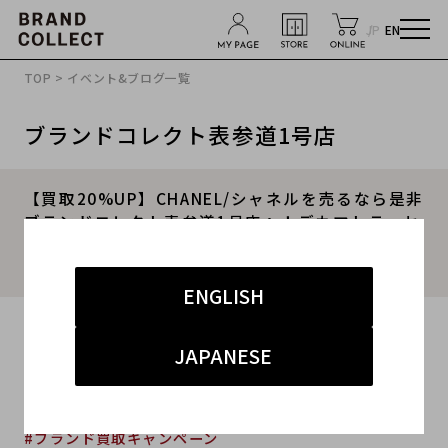
JP
EN
TOP
>
イベント&ブログ一覧
ブランドコレクト表参道1号店
【買取20%UP】CHANEL/シャネルを売るなら是非
ブランドコレクト表参道1号店へ！デカマトラッセ
30を買取入荷いたしました！高価買取のポイント
をお伝えいたします。
ENGLISH
2024.04.23
JAPANESE
#シャネル
#表参道1号店
#買取
#表参道1号店 ハイブランド
#ブランド買取キャンペーン