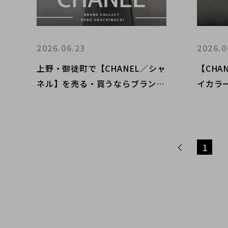
2026.06.23
2026.0
上野・御徒町で【CHANEL／シャ
【CHA
ネル】を売る・買うならブランド
イカラ
コレクト上野御徒町店｜Cambon
マーク
Line Large Tote Bag Black／
カンボンライン ラージトートバ
ッグ ブラック入荷｜Buy & Sell
1
Luxury in Ueno Tokyo｜Tax-Fr
ee Available