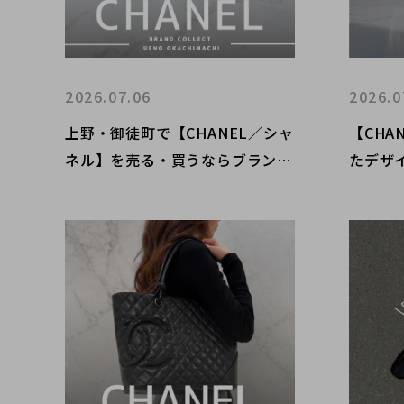
2026.07.06
2026.0
上野・御徒町で【CHANEL／シャ
【CHA
ネル】を売る・買うならブランド
たデザイ
コレクト上野御徒町店｜Matelas
9！購
sé Jumbo Single Flap Lambski
ト麻布
n Shoulder Bag／デカマトラッ
セ34 ラムスキン シングルフラッ
プショルダーバッグ入荷｜Buy &
Sell Luxury in Ueno Tokyo｜Ta
x-Free Available