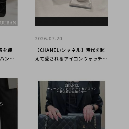
2026.07.20
感を纏
【CHANEL/シャネル】時代を超
プハンド
えて愛されるアイコンウォッチ
も買取も
「プルミエールM」が新入荷しま
番店にお
した！