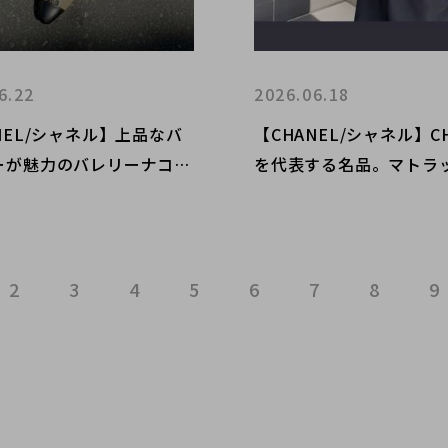
6.22
2026.06.18
NEL/シャネル】上品なバ
【CHANEL/シャネル】CH
ーが魅力のバレリーナココ
を代表する名品。マトラッ
ロゴパンプスをご紹介
新入荷いたしました！
2
3
4
5
6
7
8
9