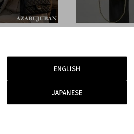
7.16
2026.07.11
NEL/シャネル】マトラッ
【CHANEL/シャネル】
のご紹介！｜購入も買取もブ
ンドル フラップ バッグ A9
コレクト麻布十番店にお任
をご紹介
ENGLISH
さい！
JAPANESE