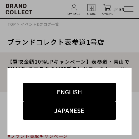
JP
EN
TOP
>
イベント&ブログ一覧
ブランドコレクト表参道1号店
【買取金額20%UPキャンペーン】表参道・青山で
CHANELを売るなら是非ブランドコレクトへ。ツ
イードアイテム多数買取入荷いたしました！
CHANELのお洋服も高価買取いたします！
ENGLISH
2023.11.05
JAPANESE
#シャネル
#表参道1号店
#買取
#表参道1号店 ハイブランド
#ブランド買取キャンペーン