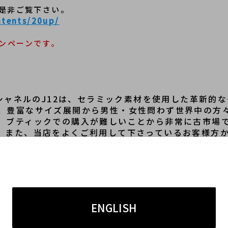
り是非ご覧下さい。
ntents/20up/
ンペーンです。
/シャネルのJ12は、セラミック素材を使用した革新的
、豊富なサイズ展開から男性・女性問わず世界中の方
、ブティックでの購入が難しいことから非常に古市場
。また、当店をよくご利用して下さっているお客様方
も最大限の高価査定をさせて頂きます。
12は傷が付きにくく耐久性が高いといった特徴がござ
てきてしまう場合がございます。その為、多少の傷や
ENGLISH
いませんが、状態良好であるお品物の方がダメージの