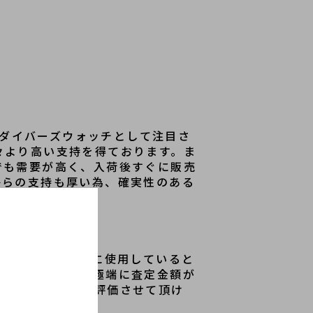
なダイバーズウォッチとして注目さ
々より高い支持を得ております。ま
でも需要が高く、入荷後すぐに販売
からの支持も厚い為、確実性のある
いますが、日常的に使用していると
擦れがあるからと極端に査定金額が
あるお品物より高評価させて頂け