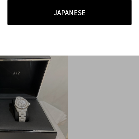
EL/シャネルのJ12は、ケース本体や裏蓋に極端なダ
JAPANESE
購入後ほとんど使用されていない方、使用していても
すい為、当店でのご売却を前向きにご検討頂ければと