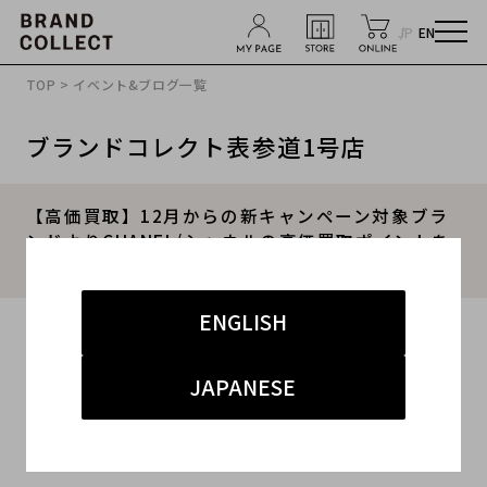
JP
EN
TOP
>
イベント&ブログ一覧
ブランドコレクト表参道1号店
【高価買取】12月からの新キャンペーン対象ブラ
ンドよりCHANEL/シャネルの高価買取ポイントを
ご紹介いたします。
ENGLISH
2022.11.30
#シャネル
#表参道1号店
#買取
JAPANESE
#表参道1号店 ハイブランド
#ブランド買取キャンペーン