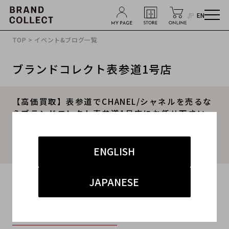
JP
EN
TOP
>
イベント&ブログ一覧
ブランドコレクト表参道1号店
【高価買取】表参道でCHANEL/シャネルを売るな
らブランドコレクト表参道1号店にお任せ下さい。
CHANEL/シャネル定番人気のマトラッセ20からメ
エメラルドグリーンの配色が魅力的なバッグを買
取入荷致しました。
ENGLISH
2022.11.28
JAPANESE
#シャネル
#表参道1号店
#買取
#表参道1号店 ハイブランド