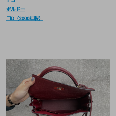
ボルドー
□D（2000年製）