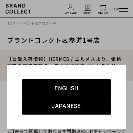
JP
EN
TOP
>
イベント&ブログ一覧
ブランドコレクト表参道1号店
【買取入荷情報】HERMES / エルメスより、価格
改定を経て不動の人気に更に拍車がかかるケリー
28が入荷致しました。
ENGLISH
2022.02.07
#エルメス
#表参道1号店
#新入荷
JAPANESE
#表参道1号店 ハイブランド
2月末まで開催しております買取20％UPキャンペーンに