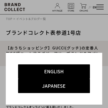
JP
EN
TOP
>
イベント&ブログ一覧
ブランドコレクト表参道1号店
【おうちショッピング】GUCCI(グッチ)の定番人
気GG柄ニット他ラグジュアリーブランドのアパレ
ルのご紹介です【ブランドコレクト表参道】
ENGLISH
2020.04.25
#シャネル
#シャネル 表参道
#オンラインショップ
JAPANESE
GUCCI(グッチ)、CHANEL（シャネル）、の注目アパレルが
ブランドコレクトオンラインに新入荷いたしました。