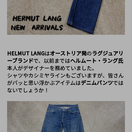
HELMUT LANG
は
オーストリア発
の
ラグジュアリ
ーブランド
で、以前までは
ヘルムート・ラング氏
本人がデザイナーを務めていました。
シャツやカシミヤラインもございますが、皆さん
がパッと思い浮かぶアイテムは
デニムパンツ
では
ないでしょうか！