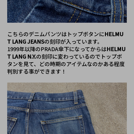
こちらのデニムパンツはトップボタンに
HELMU
T LANG JEANS
の刻印が入っています。
1999年以降のPRADA傘下になってからは
HELMU
T LANG N.Y.
の刻印に変わっているのでトップボ
タンを見て、どの時期のアイテムなのかある程度
判別する事ができます！