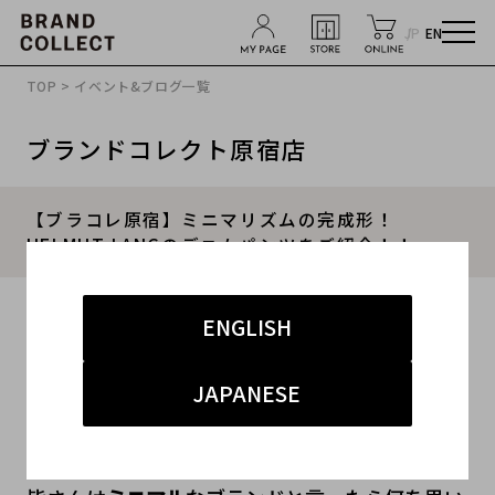
JP
EN
TOP
>
イベント&ブログ一覧
ブランドコレクト原宿店
【ブラコレ原宿】ミニマリズムの完成形！
HELMUT LANGのデニムパンツをご紹介！！
2023.07.26
ENGLISH
#ヘルムートラング
#原宿店
#新入荷
JAPANESE
#原宿 ラグジュアリー
#デニム