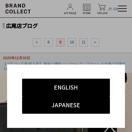
JP
EN
広尾店ブログ
<
8
9
10
11
>
2025年12月30日
【ブラコレ広尾/新入荷】 新年は通勤バッグからアップデート お仕事で活躍す
るLoui...
ENGLISH
JAPANESE