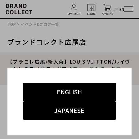
JP
EN
TOP
>
イベント&ブログ一覧
ブランドコレクト広尾店
【ブラコレ広尾/新入荷】LOUIS VUITTON/ルイヴ
ィトンのモノグラムがアイコニックなバックパッ
ク/リュック3点が入荷いたしました！！
ENGLISH
2025.10.04
#LOUIS VUITTON
#ルイヴィトン
#商品紹介
JAPANESE
#広尾 ハイブランド
#バッグ