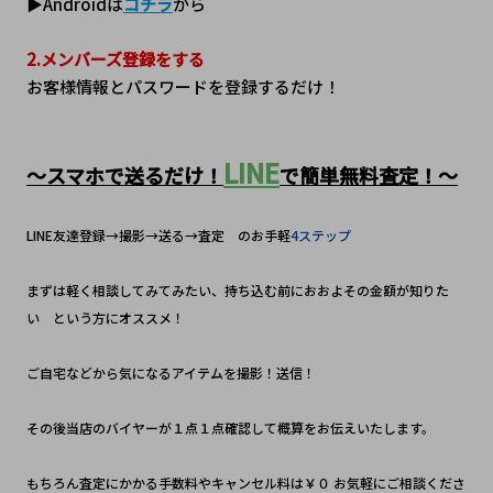
▶Androidは
コチラ
から
2.メンバーズ登録をする
お客様情報とパスワードを登録するだけ！
LINE
～スマホで送るだけ！
で簡単無料査定！～
LINE友達登録→撮影→送る→査定　のお手軽
4ステップ
まずは軽く相談してみてみたい、持ち込む前におおよその金額が知りた
い　という方にオススメ！
ご自宅などから気になるアイテムを撮影！送信！　
その後当店のバイヤーが１点１点確認して概算をお伝えいたします。
もちろん査定にかかる手数料やキャンセル料は￥０ お気軽にご相談くださ