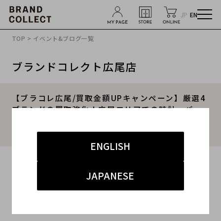
JP
EN
TOP
>
イベント&ブログ一覧
ブランドコレクト広尾店
【ブラコレ広尾/買取金額UPキャンペーン】厳選4
ブランドの買取強化！広尾エリアでの時計・バッ
グ等のお買取はお任せ下さい！高価買取ポイント
をご紹介いたします！
ENGLISH
2025.09.01
JAPANESE
#ROLEX
#Cartier
#買取
#広尾 ハイブランド
#ブランド買取キャンペーン