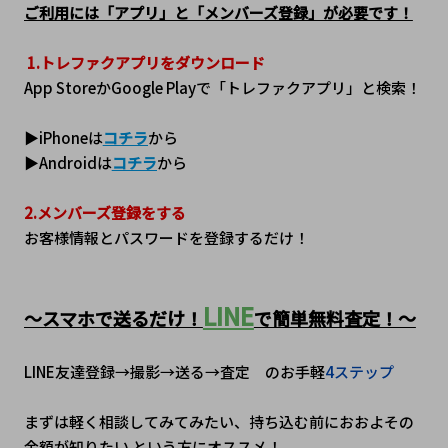
ご利用には「アプリ」と「メンバーズ登録」が必要です！
1.トレファクアプリをダウンロード
App StoreかGoogle Playで「トレファクアプリ」と検索！
▶iPhoneは
コチラ
から
▶Androidは
コチラ
から
2.メンバーズ登録をする
お客様情報とパスワードを登録するだけ！
LINE
～スマホで送るだけ！
で簡単無料査定！～
LINE友達登録→撮影→送る→査定　のお手軽
4ステップ
まずは軽く相談してみてみたい、持ち込む前におおよその
金額が知りたい という方にオススメ！