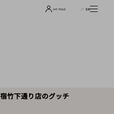
JP
EN
ト原宿竹下通り店のグッチ