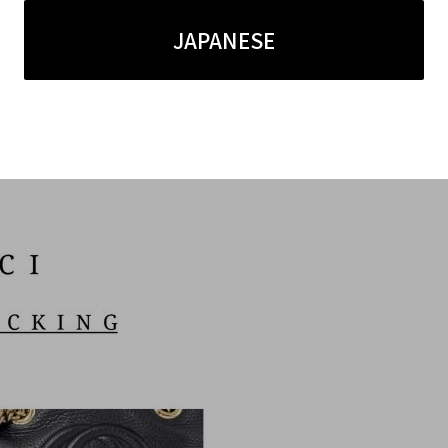
50年代に登場した、乗馬のくつわ（馬具）をモチーフにし
イテムに採用され、ブランドの象徴的ディテールとして
JAPANESE
気を併せ持ち、フォーマルからカジュアルまで幅広く対
インで、GUCCIの伝統とアイデンティティを体現し
ズ