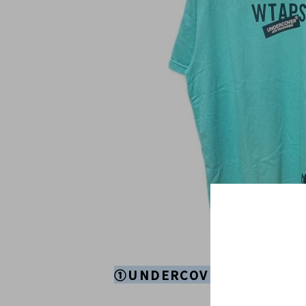
①UNDERCOVER×WTAP