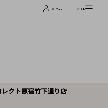
JP
EN
ンドコレクト原宿竹下通り店