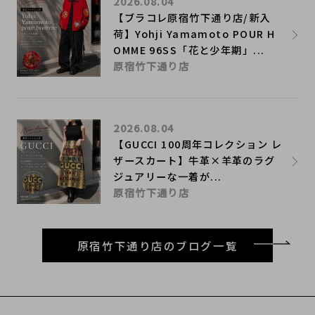
2026.08.04
【ブラコレ原宿竹下通り店/新入
荷】Yohji Yamamoto POUR H
OMME 96SS「花と少年期」...
原宿竹下通り店
2026.08.04
【GUCCI 100周年コレクション レ
ザースカート】牛革×羊革のラグ
ジュアリーな一着が...
原宿竹下通り店
原宿竹下通り店のブログ一覧