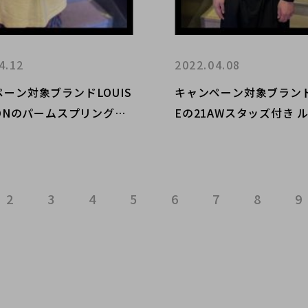
4.12
2022.04.08
ーン対象ブランドLOUIS
キャンペーン対象ブランドC
TONのパームスプリングス
Eの21AWスタッズ付き 
ック MINIを買取しまし
ウェットシャツ / コット
スが入荷しました。
2
3
4
5
6
7
8
9