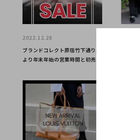
2022.12.28
2022.0
ブランドコレクト原宿竹下通り店
COMME 
より年末年始の営業時間と初売り
amamo
SALEアイテムをご紹介 ～ドメス
厳選1
ティックブランド編～
0%UP