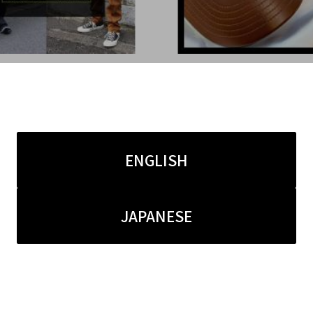
7.31
2022.05.04
des GARCSONS,Yohji Y
【新入荷】CELINE/セ
toなどが買取30％UP !?
物アイテムをご紹介。
6アパレルブランド買取3
ENGLISH
キャンペーン
JAPANESE