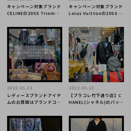
キャンペーン対象ブランド
キャンペーン対象ブランド
CELINEの20SS Triomph
Loius Vuittonの20SS プ
e Hooded Sweatshirtが
リンテッドフラワーフーデ
入荷しました。
ィが入荷しました。
2022.03.23
2022.03.23
レディースブランドアイテ
【ブラコレ竹下通り店】C
ムのお買取はブランドコレ
HANEL(シャネル)のバッグ
クト原宿竹下通り店へ
のお買取りはブランドコレ
クト原宿竹下通り店まで