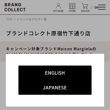
JP
EN
TOP
>
イベント&ブログ一覧
ブランドコレクト原宿竹下通り店
キャンペーン対象ブランドMaison Margielaの
GLAM SLAM SHOULDER BAGが入荷しました。
2022.02.20
ENGLISH
#メゾンマルジェラ
#竹下通り店
#新入荷
JAPANESE
#竹下 インポート メンズ
イベント対象ブランドが入荷致しました！