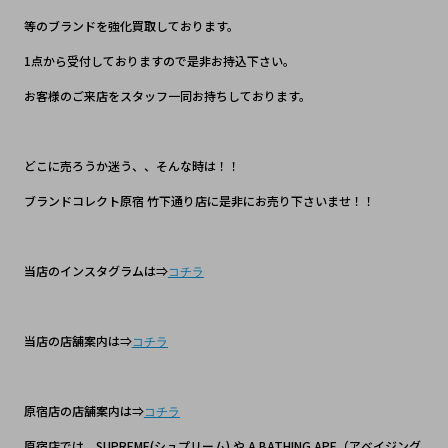
等のブランドを強化買取しております。
1点から受付しておりますので是非お持込下さい。
お客様のご来店をスタッフ一同お持ちしております。
どこに売ろうか迷う、、そんな時は！！
ブランドコレクト原宿 竹下通り店に是非にお売り下さいませ！！
当店のインスタグラムは⇒
コチラ
当店の店舗案内は⇒
コチラ
原宿店の店舗案内は⇒
コチラ
原宿店では、SUPREME(シュプリーム) や A BATHING APE（アベイジング