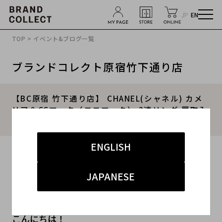
JP
EN
TOP
>
イベント&ブログ一覧
ブランドコレクト原宿竹下通り店
【BC原宿 竹下通り店】 CHANEL(シャネル) カメ
リア＆CCマーク（ココマーク） 2連リング 買取入
荷！
ENGLISH
2016.03.21
#シャネル
#CHANEL
#ブランドコレクト
JAPANESE
#竹下通り店
こんにちは！