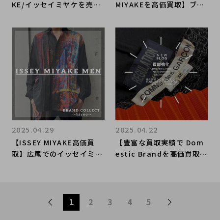
KE/イッセイミヤケを売る
MIYAKEを高価買取】ブラ
ならブランドコレクト表参
ンドコレクト原宿竹下通り
道2号店へ！これからの季
店ならではのイッセイミヤ
節にぴったりのPLEATS P
ケ強化買取アイテムをご紹
LEASEは、今お売りいただ
介！
くのがお得でございます！
2025.04.29
2025.04.22
【ISSEY MIYAKE高価買
【豊富な買取実績で Dom
取】広尾でのイッセイミヤ
estic Brandを高価買取】
ケのお買取・販売はお任せ
ブランドコレクト原宿竹下
下さい！高価買取ポイント
通り店ならではの、ドメブ
や新入荷情報をお届けいた
ラのオススメ買取ポイント
します！
をご紹介。
1
2
3
4
5