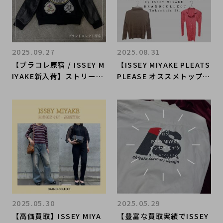
2025.09.27
2025.08.31
【ブラコレ原宿 / ISSEY M
【ISSEY MIYAKE PLEATS
IYAKE新入荷】ストリート
PLEASE オススメトップス
スタイルにも合わせやす
4選！】ブランド初心者に
い！大変希少なアーカイブ
も最適！ブランドコレクト
アイテムが入荷いたしまし
原宿竹下通り店のオススメ
た！
アイテム4選をご紹介！
2025.05.30
2025.05.29
【高価買取】ISSEY MIYA
【豊富な買取実績でISSEY