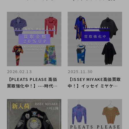
ヤケ】を売る・買うならブ
ならブランドコレクト表参
ランドコレクト上野御徒町
道2号店へ！春夏アイテム
店｜High-neck Short-Sl
は今お売りいただくのがオ
eeve T-Shirt, Sky Blu
ススメ！高価買取のポイン
e/ハイネック半袖カットソ
トをお伝えいたします！
ー スカイブルー入荷｜Bu
y & Sell Luxury in Ueno
Tokyo｜Tax-Free Avail
able
2026.02.13
2025.11.30
【PLEATS PLEASE 高価
【ISSEY MIYAKE高価買取
買取強化中！】---時代を
中！】イッセイ ミヤケ
問わず、国内外で愛される
グロウ・アーカイブ・オム
アート性・デザイン性・機
プリッセ・コラボまで人気
能性-- 高価買取理由を徹
アイテム4選｜高額査定に
底解説！ブランドコレクト
つながるポイント徹底解説
原宿竹下通り店
｜ブランドコレクト原宿竹
下通り店