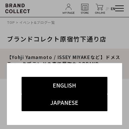
JP
EN
TOP
>
イベント&ブログ一覧
ブランドコレクト原宿竹下通り店
【Yohji Yamamoto / ISSEY MIYAKEなど】ドメス
ティックブランドの高価買取ならBRAND
COLLECT原宿竹下通り店にお任せください！！
ENGLISH
2024.12.16
#ヨウジヤマモト
#買取
#高価強化
JAPANESE
#竹下 ドメスティック
#イッセイミヤケ