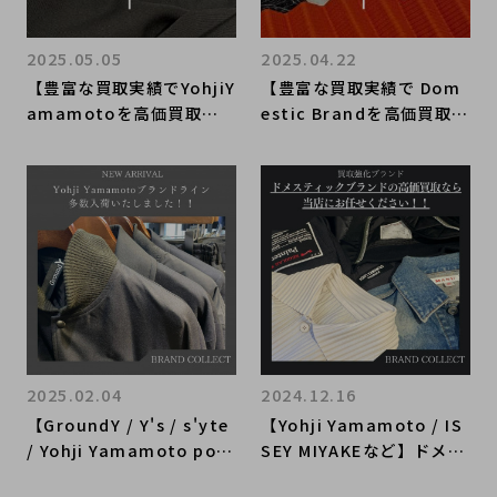
2025.05.05
2025.04.22
【豊富な買取実績でYohjiY
【豊富な買取実績で Dom
amamotoを高価買取】
estic Brandを高価買取】
ブランドコレクト原宿竹下
ブランドコレクト原宿竹下
通り店ならではのヨウジヤ
通り店ならではの、ドメブ
マモトの強化買取アイテム
ラのオススメ買取ポイント
をご紹介
をご紹介。
2025.02.04
2024.12.16
【GroundY / Y's / s'yte
【Yohji Yamamoto / IS
/ Yohji Yamamoto pou
SEY MIYAKEなど】ドメス
r homme】Yohji Yama
ティックブランドの高価買