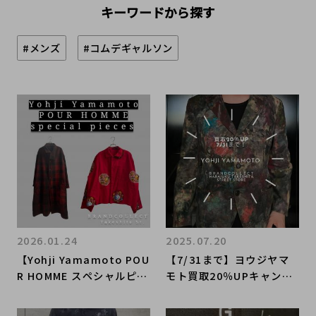
キーワードから探す
#メンズ
#コムデギャルソン
2026.01.24
2025.07.20
【Yohji Yamamoto POU
【7/31まで】ヨウジヤマ
R HOMME スペシャルピー
モト買取20％UPキャンペ
ス入荷！！】20AW 内田す
ーン、まもなく終了！買取
ずめ/96SS 花と少年期 ブ
なら原宿竹下通り店にお任