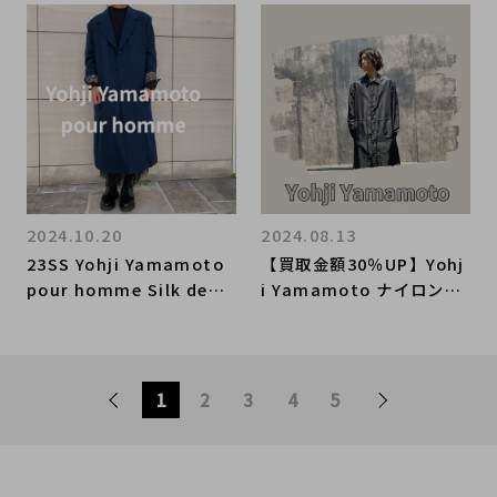
motoブランドライン多数
取ならBRAND COLLECT
入荷いたしました！！
原宿竹下通り店にお任せく
ださい！！
2024.10.20
2024.08.13
23SS Yohji Yamamoto
【買取金額30％UP】Yohj
pour homme Silk deni
i Yamamoto ナイロンド
m coatを買取入荷いたし
ローコードコートを買取入
ました！ドメスティックブ
荷いたしました。買取キャ
ランドのお買取りはブラン
ンペーンや系列ラインの詳
ドコレクト竹下通り店にお
細も一緒にご紹介いたしま
1
2
3
4
5
任せください！！
す！