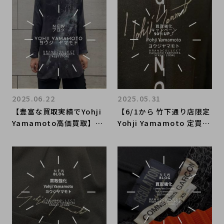
ランドコレクト原宿竹下通
せください！
り店のオススメアイテムを
ご紹介！
2025.06.22
2025.05.31
【豊富な買取実績でYohji
【6/1から 竹下通り店限定
Yamamoto高価買取】ブ
Yohji Yamamoto 定買取
ランドコレクト原宿竹下通
20％UP】ブランドコレク
り店ならではのヨウジヤマ
ト原宿竹下通り店ならでは
モト買取オススメアイテム
のヨウジヤマモトオススメ
をご紹介
買取アイテムをご紹介