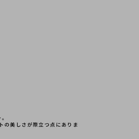
。

エットの美しさが際立つ点にありま