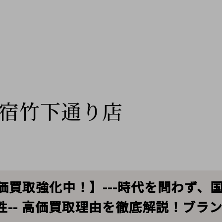
宿竹下通り店
SE 高価買取強化中！】---時代を問わ
性-- 高価買取理由を徹底解説！ブラ