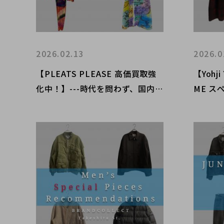
2026.02.13
2026.0
【PLEATS PLEASE 高価買取強
【Yohj
化中！】---時代を問わず、国内外
ME 
で愛されるアート性・デザイン
20AW
性・機能性-- 高価買取理由を徹底
期 ブ
解説！ブランドコレクト原宿竹下
り店の
通り店
介！