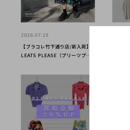
2026.07.15
2026.0
【ブラコレ竹下通り店/新入荷】P
【春夏
LEATS PLEASE（プリーツプリ
ランド
ーズ）「DANCE WITH NEW FRI
役にな
ENDS」花柄チュニックワンピー
りカッ
スが入荷しました！
レクト
アイテ