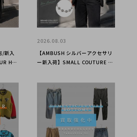
2026.08.03
/新入
【AMBUSH シルバーアクセサリ
OUR HO
ー新入荷】SMALL COUTURE B
期」フラワ
ALL CHAIN NECKLACEをご紹介
荷のご案
｜原宿・表参道エリアのデザイナ
ーズアクセならブランドコレクト
原宿竹下通り店へ