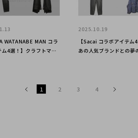
1.13
2025.10.19
A WATANABE MAN コラ
【Sacai コラボアイテム
テム4選！】クラフトマン
あの人気ブランドとの夢の
が光る名作！ブランドコレ
ブランドコレクト原宿竹
宿竹下通り店のオススメア
のオススメアイテム4選
4選をご紹介！
介！
1
2
3
4