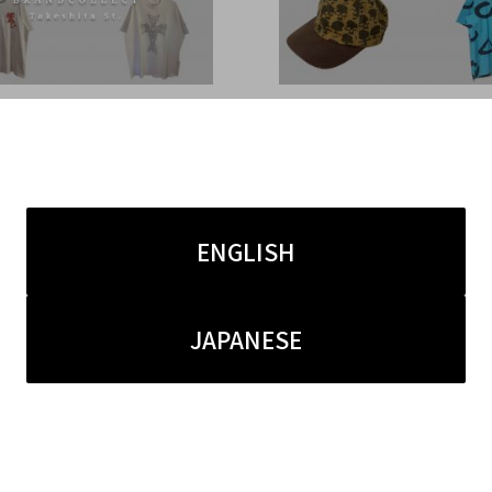
3.29
2026.02.21
に映えるドメスティックブ
【UNDERCOVER / ア
カットソー4選！】1枚で主
ー高価買取強化中！】ア
る、人気ブランドのこだわ
から象徴的モチーフまで
ENGLISH
トソーを厳選！ブランドコ
が進むUNDERCOVER
原宿竹下通り店のオススメ
スを徹底解説！ブランド
JAPANESE
ムをご紹介！
原宿竹下通り店