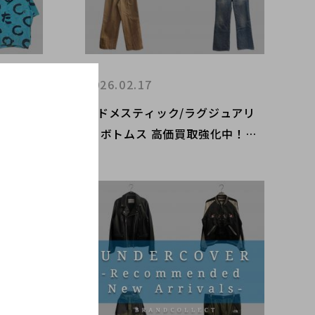
2026.02.17
ンダーカバ
【ドメスティック/ラグジュアリ
ーカイブ
ー ボトムス 高価買取強化中！】
、再評価
ロゴ・素材・シルエット──“今
の注目ピー
評価されやすい一本”を徹底解
コレクト
説！ブランドコレクト原宿竹下通
り店