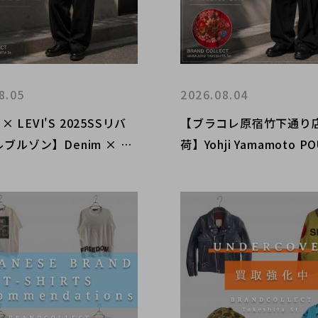
8.05
2026.08.04
 × LEVI'S 2025SSリバ
【ブラコレ原宿竹下通り店
ブルゾン】Denim × Ny
荷】Yohji Yamamoto P
Twillモデルが原宿竹下通り店
MME 96SS「花と少年
荷！
ープリントジャケット入
内