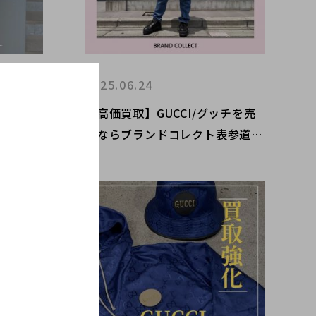
2025.06.24
ッチのアイ
【高価買取】GUCCI/グッチを売
ドコレ
るならブランドコレクト表参道2
レアアイ
号店へ！定番 GGスプリーム、高
ておりま
価買取しております！ぜひ一度お
越しくださいませ。