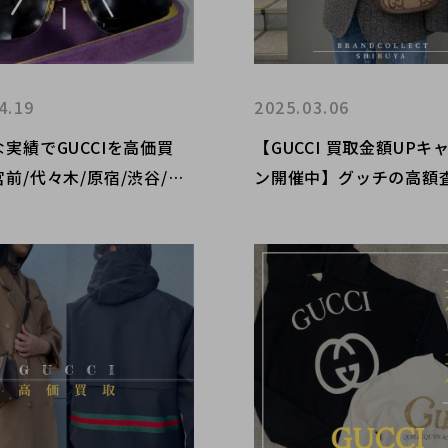
4.19
2025.03.06
実績でGUCCIを高価買
【GUCCI 買取金額UPキ
前/代々木/原宿/渋谷/表
ン開催中】グッチの高額
代々木上原でグッチ売るな
ブランドコレクト渋谷店
ンドコレクト原宿竹下通り
宿/目黒/代々木/恵比寿/
任せください！
どでご売却を検討中の方
です！