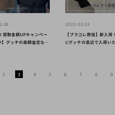
2.08
2025.02.03
CI 買取金額UPキャンペー
【ブラコレ原宿】新入荷！
中】グッチの高額査定なら
I/グッチの直近で入荷い
ドコレクト渋谷店へ 新
たフーディー＆トレーナ
/代々木/恵比寿/代官山な
介です！！
売却を検討中の方にお勧め
2
3
4
5
6
7
8
9