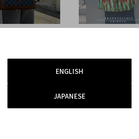
7.11
2025.07.06
CI/グッチ】売るなら、ブ
【 新入荷 GUCCI 】グ
コレクト表参道1号店
テムをお探しなら ブラン
クト渋谷店へ 定番から
ENGLISH
テムまで多数取り扱いし
す！
JAPANESE