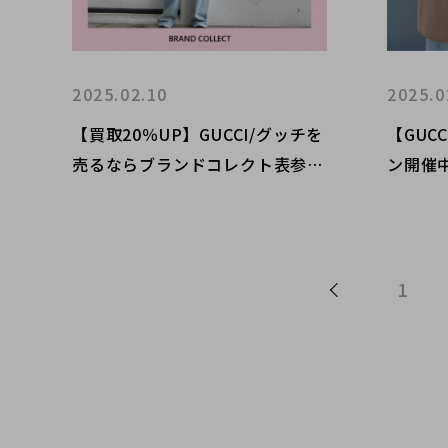
2025.02.10
2025.0
【買取20％UP】GUCCI/グッチを
【GUC
売るならブランドコレクト表参道
ン開催
2号店へ！売るなら今がチャン
ブラン
ス！コラボレーションアイテムも
宿/目黒
高価買取いたします！
どでご
です！
1