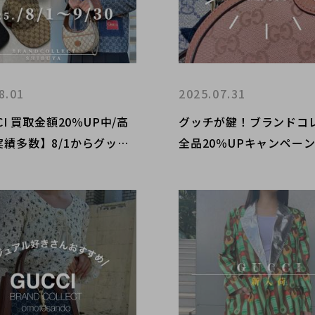
8.01
2025.07.31
CI 買取金額20％UP中/高
グッチが鍵！ブランドコ
実績多数】8/1からグッチ
全品20％UPキャンペーン【
金額20％UPキャンペーン
まで】GUCCIを売るなら
致します！
通り店まで