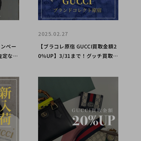
2025.02.27
ャンペー
【ブラコレ原宿 GUCCI買取金額2
査定なら
0％UP】3/31まで！グッチ買取2
へ 新
0％UPキャンペーン開催中！！渋
代官山な
谷/表参道/明治神宮前/青山/代々
にお勧め
木/恵比寿/代官山/世田谷区エリ
アからご売却を検討中の方は是非
当店で！