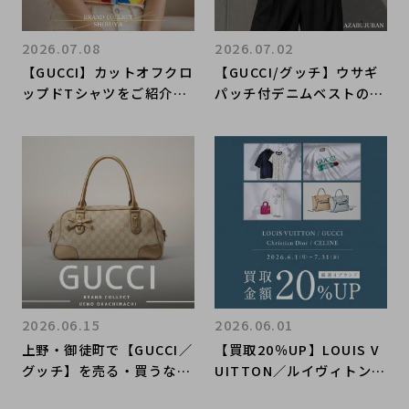
2026.07.08
2026.07.02
【GUCCI】カットオフクロ
【GUCCI/グッチ】ウサギ
ップドTシャツをご紹介｜
パッチ付デニムベストのご
ブランド買取ならブランド
紹介♪♪｜購入も買取もブ
コレクト渋谷店
ランドコレクト麻布十番店
にお任せください！
2026.06.15
2026.06.01
上野・御徒町で【GUCCI／
【買取20％UP】LOUIS V
グッチ】を売る・買うなら
UITTON／ルイヴィトン・
ブランドコレクト上野御徒
CELINE／セリーヌ・DIOR