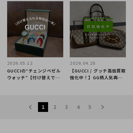
町店｜Princy Mini Bost
／ディオール・GUCCI／グ
on Bag／プリンシー ミニ
ッチ強化買取キャンペーン
ボストンバッグ入荷｜Buy
｜ブランドコレクト上野御
& Sell Luxury in Ueno
徒町店
Tokyo｜Tax-Free Avail
able
2026.05.12
2026.04.28
GUCCIの“チェンジベゼル
【GUCCI / グッチ高価買取
ウォッチ”【付け替えで印
強化中！】GG柄人気再燃
象が変わる一本】
で高騰中！グッチを徹底解
説！ブランドコレクト原宿
竹下通り店
1
2
3
4
5