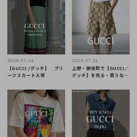
houlder Bag／GGキャン
バス ワンショルダーバッ
グ入荷｜Buy & Sell Luxu
ry in Ueno Tokyo｜Tax
-Free Available
2026.07.24
2026.07.21
【GUCCI /グッチ】 プリ
上野・御徒町で【GUCCI／
ーツスカート入荷
グッチ】を売る・買うなら
ブランドコレクト上野御徒
町店｜Jumbo GG Canva
s Shorts／ジャンボGGキ
ャンバス ハーフパンツ入
荷｜Buy & Sell Luxury i
n Ueno Tokyo｜Tax-Fr
ee Available