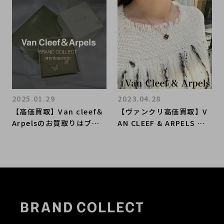
ください！
ください！
2025.01.29
2023.04.28
【高価買取】Van cleef＆
【ヴァンクリ高価買取】V
Arpelsのお買取りはブラ
AN CLEEF & ARPELS を
ンドコレクト表参道1号店
高く売るならブランドコレ
にお任せください！
クト麻布十番店へ/白金・
高輪・品川にお住いの方も
是非ご利用下さい！