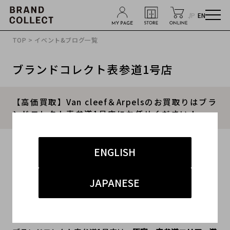
JP
EN
TOP
>
イベント&ブログ一覧
ブランドコレクト表参道1号店
【高価買取】Van cleef＆Arpelsのお買取りはブラ
ンドコレクト表参道1号店にお任せください！
2025.01.29
ENGLISH
#vancleef&arpels
#ヴァンクリ
#買取
JAPANESE
#ハイブランド
#高価買取