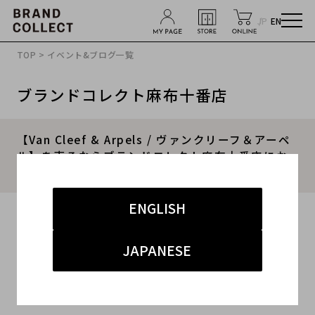
JP
EN
TOP
>
イベント&ブログ一覧
ブランドコレクト麻布十番店
【Van Cleef & Arpels / ヴァンクリーフ＆アーペ
ル】を売るならブランドコレクト麻布十番店にお
任せください！
ENGLISH
2025.08.18
#VAN CLEEF & ARPELS
#ヴァンクリ
JAPANESE
#麻布十番 買取
#麻布十番 ジュエリー
#アルハンブラ