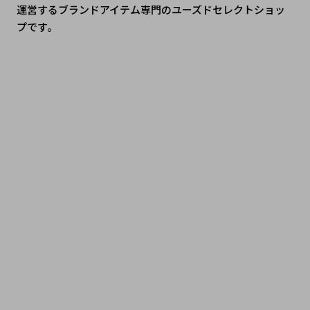
運営するブランドアイテム専門のユーズドセレクトショッ
プです。
 #シャネル #シャネルバッグ #シャネルコーデ #エルメス #
エルメス好き #エルメスのある暮らし #ルイヴィトン #ルイ
ヴィトン新作 #ルイヴィトン購入品 #ディオール #ディオー
ルファッション #ディオール好きな人と繋がりたい #グッチ 
#グッチコーデ #グッチ購入品 #ハイブランド #ラグジュア
リーファッション #ブランド好き #大人コーデ #ご褒美アイ
テム #憧れブランド #免税ショッピング #日本で買えるブラ
ンド #TokyoLuxuryShopping #JapanLuxuryStyle #ブラ
ンド紹介 #ハイブランドブログ #購入レビュー #人気ブラン
ド #トレンドアイテム #麻布十番 #広尾 #港区 #白金 #六本
木 #三田 #中古 #secondhandshop #ニ手 #二手名牌