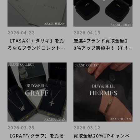
2026.04.22
2026.04.13
【TASAKI / タサキ】を売
厳選4ブランド買取金額2
るならブランドコレクト麻
0％アップ実施中！【Tiffa
布十番店にお任せくださ
ny&Co./ティファニー】を
い！
売るならブランドコレクト
麻布十番店にお任せくださ
い！
2026.03.25
2026.03.12
【GRAFF/グラフ】を売る
買取金額20%UPキャンペ