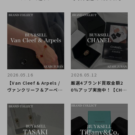
ガントな大人の魅力！購入
作】カルティエ「トリニテ
も買取もブランドコレクト
ィ」の魅力！購入も買取も
麻布十番店にお任せくださ
ブランドコレクト麻布十番
い！
店にお任せください！
2026.05.16
2026.05.12
【Van Cleef & Arpels /
厳選4ブランド買取金額2
ヴァンクリーフ＆アーペ
0％アップ実施中！【CHA
ル】を売るならブランドコ
NEL/シャネル】を売るな
レクト麻布十番店にお任せ
らブランドコレクト麻布十
ください！
番店にお任せください！