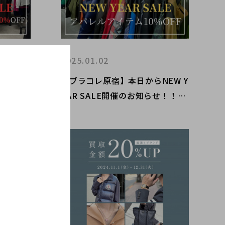
2025.01.02
5日まで！
【ブラコレ原宿】本日からNEW Y
中でござい
EAR SALE開催のお知らせ！！人
がセール
気のアイテムがセール価格でご購
大変お買
入いただける大変お買得なSALE
ます。
となっております。