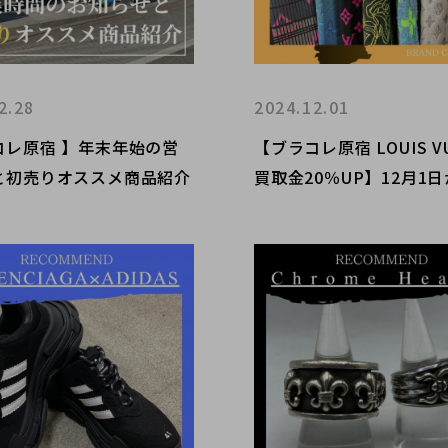
2.28
2024.12.01
コレ原宿 】年末年始の営
【ブラコレ原宿 LOUIS V
と初売りオススメ商品紹介
買取金20％UP】12月1
イヴィトンの買取金額が2
するキャンペーンを開催
す！