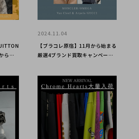
2024.11.04
UITTON
【ブラコレ原宿】11月から始まる
日からル
厳選4ブランド買取キャンペーン
0％UP
をご紹介！！モンクレールを売る
いたしま
ならブランドコレクト原宿店へ