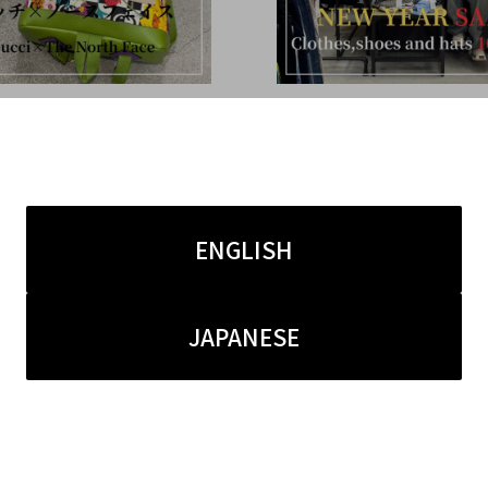
1.13
2025.01.05
コレ原宿】人気ブランド
【原宿 初売り セール】
とノースフェイスのコラボ
NEW YEAR SALE開催
ムバッグ2点のご紹介で
ます！！人気のアイテム
ENGLISH
価格でご購入いただける
得なSALEとなっており
JAPANESE